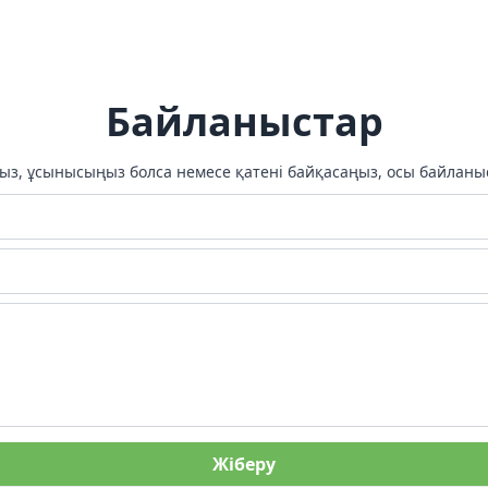
Байланыстар
ңыз, ұсынысыңыз болса немесе қатені байқасаңыз, осы байлан
Жіберу